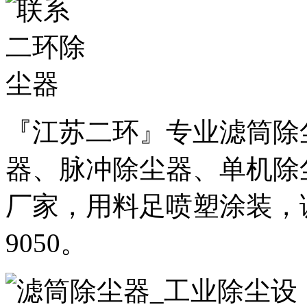
『江苏二环』专业滤筒除
器、脉冲除尘器、单机除
厂家，用料足喷塑涂装，诚邀
9050。