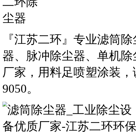
『江苏二环』专业滤筒除
器、脉冲除尘器、单机除
厂家，用料足喷塑涂装，诚邀
9050。