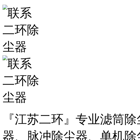
『江苏二环』专业滤筒除
器、脉冲除尘器、单机除