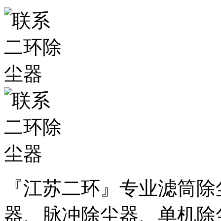
『江苏二环』专业滤筒除
器、脉冲除尘器、单机除