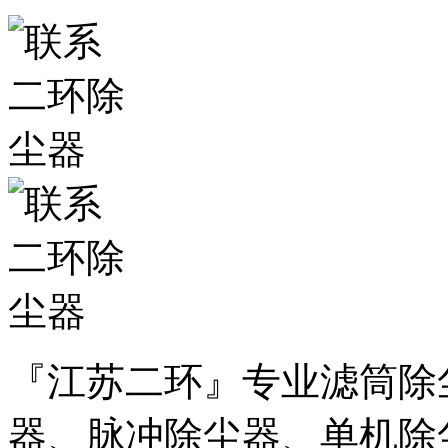
『江苏二环』专业滤筒除
器、脉冲除尘器、单机除