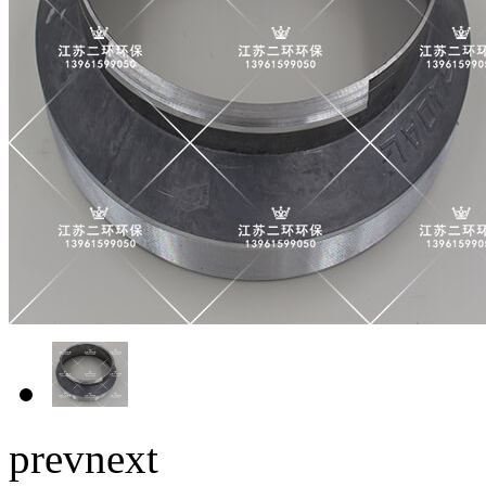
prev
next