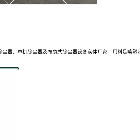
、单机除尘器及布袋式除尘器设备实体厂家，用料足喷塑涂装，诚邀考