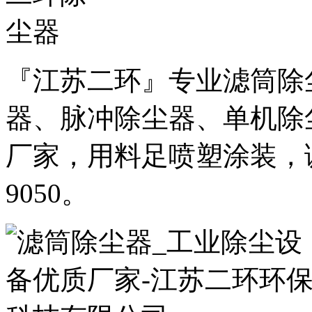
『江苏二环』专业滤筒除
器、脉冲除尘器、单机除
厂家，用料足喷塑涂装，诚邀
9050。