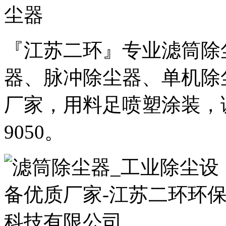
『江苏二环』专业滤筒除
器、脉冲除尘器、单机除
厂家，用料足喷塑涂装，诚邀
9050。