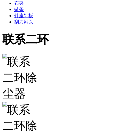
布夹
链条
针座针板
刮刀闷头
联系二环