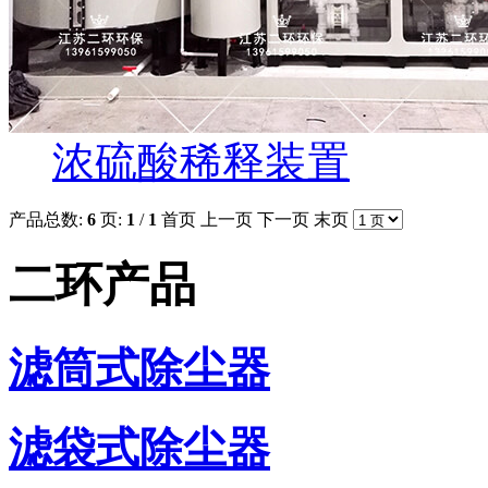
浓硫酸稀释装置
产品总数:
6
页:
1
/
1
首页
上一页
下一页
末页
二环产品
滤筒式除尘器
滤袋式除尘器